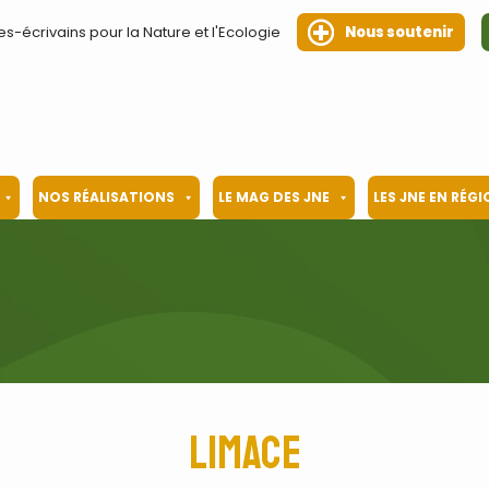
es-écrivains pour la Nature et l'Ecologie
Nous soutenir
NOS RÉALISATIONS
LE MAG DES JNE
LES JNE EN RÉG
Limace