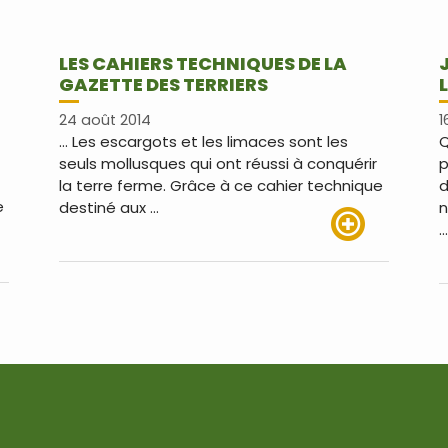
LES CAHIERS TECHNIQUES DE LA
GAZETTE DES TERRIERS
24 août 2014
1
… Les escargots et les limaces sont les
Q
seuls mollusques qui ont réussi à conquérir
p
la terre ferme. Grâce à ce cahier technique
d
e
destiné aux …
n
…
Lire plus
us