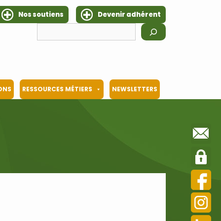
Nos soutiens
Devenir adhérent
Rechercher
IONS
RESSOURCES MÉTIERS
NEWSLETTERS