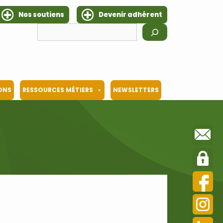
Nos soutiens
Devenir adhérent
Rechercher
IONS
RESSOURCES MÉTIERS
NEWSLETTERS