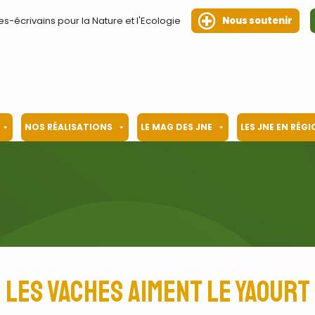
es-écrivains pour la Nature et l'Ecologie
Nous soutenir
NOS RÉALISATIONS
LE MAG DES JNE
LES JNE EN RÉG
Les vaches aiment le yaourt