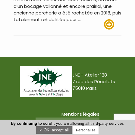
d’un bocage vallonné et encore prairial, une
ancienne porcherie a été rachetée en 2018, puis
totalement réhabilitée pour …
Lire plus
JNE - Atelier 128
7 rue des Récollets
75010 Paris
Mentions légales
Conception : Tabula Rasa
By continuing to scroll,
you are allowing all third-party services
✓ OK, accept all
Personalize