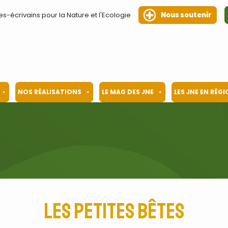
es-écrivains pour la Nature et l'Ecologie
Nous soutenir
NOS RÉALISATIONS
LE MAG DES JNE
LES JNE EN RÉG
Les petites bêtes