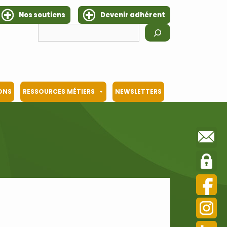
Nos soutiens
Devenir adhérent
Rechercher
IONS
RESSOURCES MÉTIERS
NEWSLETTERS