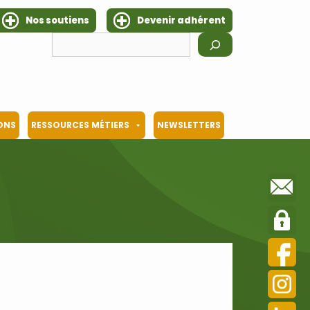
Nos soutiens
Devenir adhérent
Rechercher
IONS
RESSOURCES MÉTIERS
NEWSLETTERS