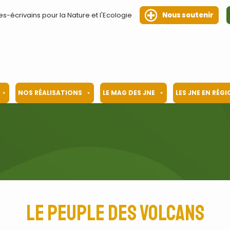
es-écrivains pour la Nature et l'Ecologie
Nous soutenir
NOS RÉALISATIONS
LE MAG DES JNE
LES JNE EN RÉG
Le peuple des volcans