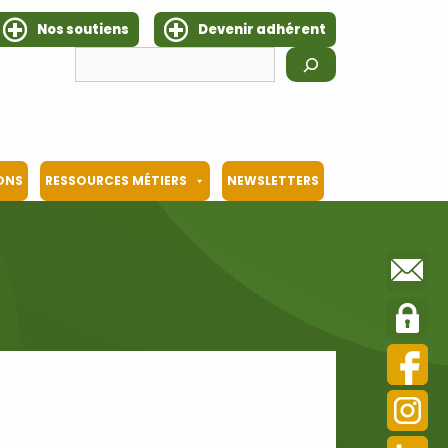
Nos soutiens
Devenir adhérent
Rechercher
IONS
RESSOURCES MÉTIERS
NEWSLETTERS