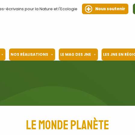
es-écrivains pour la Nature et l'Ecologie
Nous soutenir
NOS RÉALISATIONS
LE MAG DES JNE
LES JNE EN RÉG
Le Monde Planète