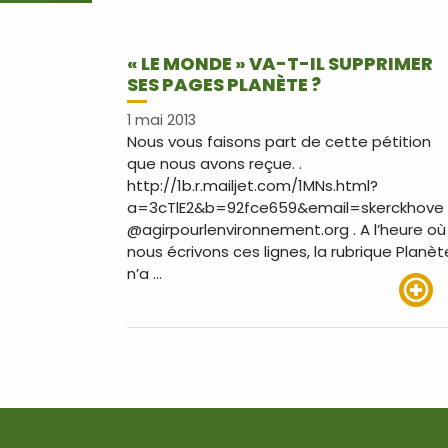
« LE MONDE » VA-T-IL SUPPRIMER
SES PAGES PLANÈTE ?
1 mai 2013
Nous vous faisons part de cette pétition
que nous avons reçue. .
http://1b.r.mailjet.com/1MNs.html?
a=3cTlE2&b=92fce659&email=skerckhove
@agirpourlenvironnement.org . A l’heure où
nous écrivons ces lignes, la rubrique Planèt
n’a …
Lire pl