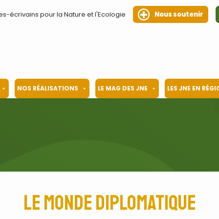
es-écrivains pour la Nature et l'Ecologie
Nous soutenir
NOS RÉALISATIONS
LE MAG DES JNE
LES JNE EN RÉG
Le Monde Diplomatique