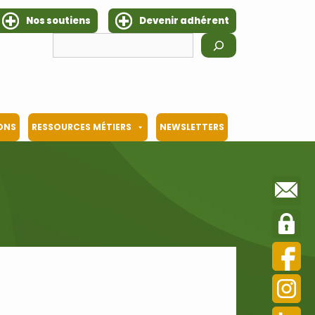
Nos soutiens
Devenir adhérent
Rechercher
IONS
RESSOURCES MÉTIERS
NEWSLETTERS