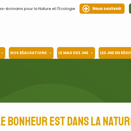
es-écrivains pour la Nature et l'Ecologie
Nous soutenir
NOS RÉALISATIONS
LE MAG DES JNE
LES JNE EN RÉG
Le bonheur est dans la natur