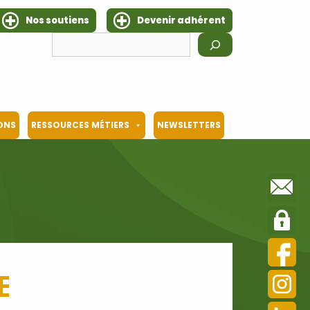
Nos soutiens
Devenir adhérent
Rechercher
IONS
RESSOURCES MÉTIERS
NEWSLETTERS
e