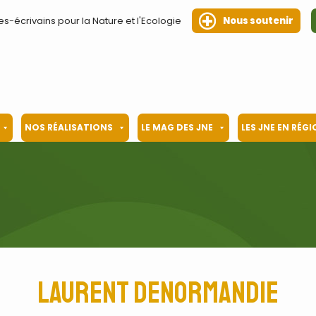
es-écrivains pour la Nature et l'Ecologie
Nous soutenir
NOS RÉALISATIONS
LE MAG DES JNE
LES JNE EN RÉG
Laurent Denormandie