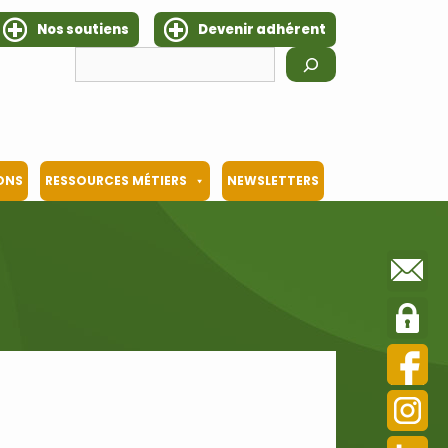
Nos soutiens
Devenir adhérent
Rechercher
IONS
RESSOURCES MÉTIERS
NEWSLETTERS