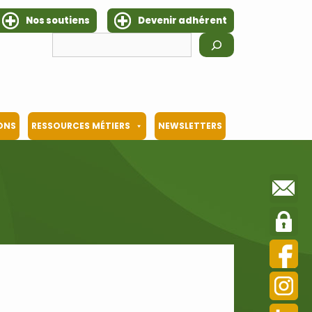
Nos soutiens
Devenir adhérent
Rechercher
IONS
RESSOURCES MÉTIERS
NEWSLETTERS