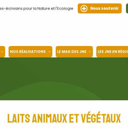
es-écrivains pour la Nature et l'Ecologie
Nous soutenir
NOS RÉALISATIONS
LE MAG DES JNE
LES JNE EN RÉG
Laits animaux et végétaux