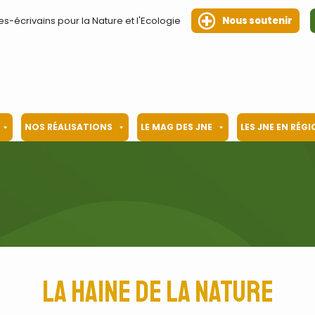
es-écrivains pour la Nature et l'Ecologie
Nous soutenir
NOS RÉALISATIONS
LE MAG DES JNE
LES JNE EN RÉG
La haine de la nature