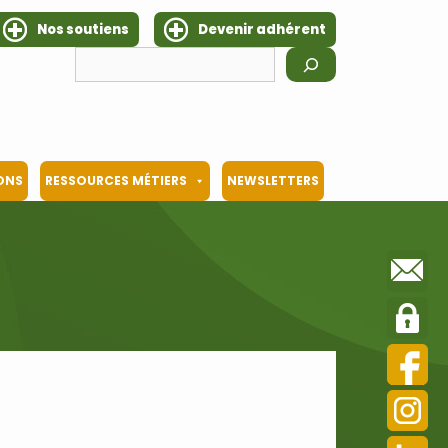
Nos soutiens
Devenir adhérent
Rechercher
IONS
RESSOURCES MÉTIERS
NEWSLETTERS