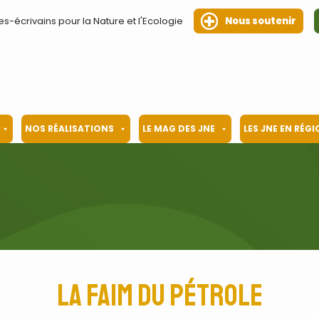
es-écrivains pour la Nature et l'Ecologie
Nous soutenir
NOS RÉALISATIONS
LE MAG DES JNE
LES JNE EN RÉG
La faim du pétrole