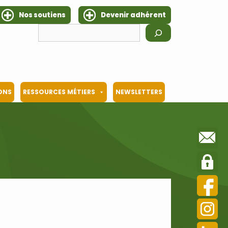
Nos soutiens
Devenir adhérent
Rechercher
IONS
RESSOURCES MÉTIERS
NEWSLETTERS