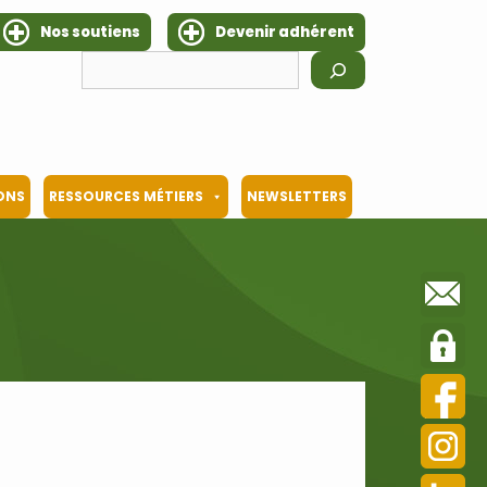
Nos soutiens
Devenir adhérent
Rechercher
IONS
RESSOURCES MÉTIERS
NEWSLETTERS