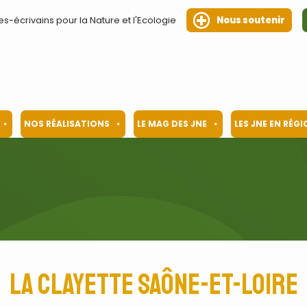
es-écrivains pour la Nature et l'Ecologie
Nous soutenir
NOS RÉALISATIONS
LE MAG DES JNE
LES JNE EN RÉG
La Clayette Saône-et-Loire