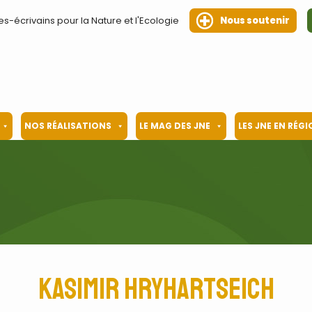
es-écrivains pour la Nature et l'Ecologie
Nous soutenir
NOS RÉALISATIONS
LE MAG DES JNE
LES JNE EN RÉG
Kasimir Hryhartseich