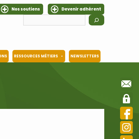
Nos soutiens
Devenir adhérent
Rechercher
IONS
RESSOURCES MÉTIERS
NEWSLETTERS