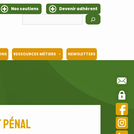
Nos soutiens
Devenir adhérent
Rechercher
IONS
RESSOURCES MÉTIERS
NEWSLETTERS
t pénal