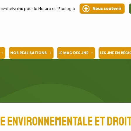
es-écrivains pour la Nature et l'Ecologie
Nous soutenir
NOS RÉALISATIONS
LE MAG DES JNE
LES JNE EN RÉG
e environnementale et droi