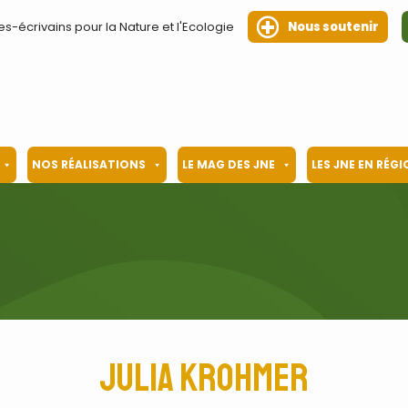
es-écrivains pour la Nature et l'Ecologie
Nous soutenir
NOS RÉALISATIONS
LE MAG DES JNE
LES JNE EN RÉG
Julia Krohmer