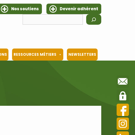
Nos soutiens
Devenir adhérent
Rechercher
IONS
RESSOURCES MÉTIERS
NEWSLETTERS