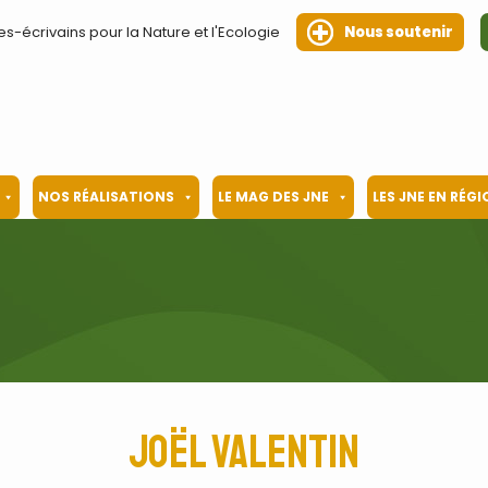
es-écrivains pour la Nature et l'Ecologie
Nous soutenir
NOS RÉALISATIONS
LE MAG DES JNE
LES JNE EN RÉG
Joël Valentin