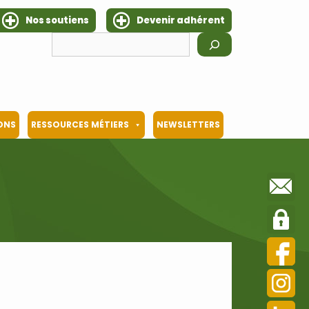
Nos soutiens
Devenir adhérent
Rechercher
IONS
RESSOURCES MÉTIERS
NEWSLETTERS