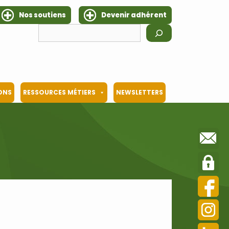
Nos soutiens
Devenir adhérent
Rechercher
IONS
RESSOURCES MÉTIERS
NEWSLETTERS