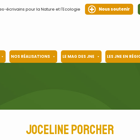
es-écrivains pour la Nature et l'Ecologie
Nous soutenir
NOS RÉALISATIONS
LE MAG DES JNE
LES JNE EN RÉG
Joceline Porcher