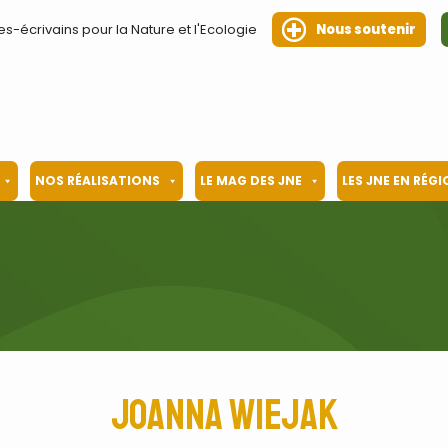
es-écrivains pour la Nature et l'Ecologie
Nous soutenir
NOS RÉALISATIONS
LE MAG DES JNE
LES JNE EN RÉG
Joanna Wiejak