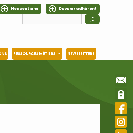
Nos soutiens
Devenir adhérent
Rechercher
IONS
RESSOURCES MÉTIERS
NEWSLETTERS