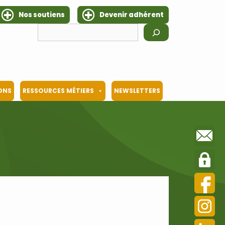
Nos soutiens
Devenir adhérent
Rechercher
IONS
RESSOURCES MÉTIERS
NEWSLETTERS