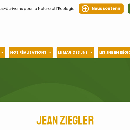
es-écrivains pour la Nature et l'Ecologie
Nous soutenir
NOS RÉALISATIONS
LE MAG DES JNE
LES JNE EN RÉG
Jean Ziegler