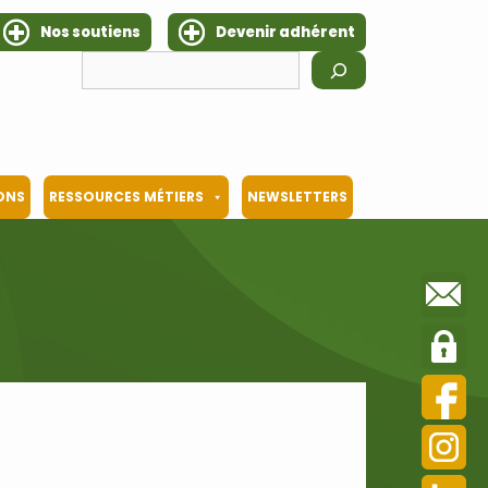
Nos soutiens
Devenir adhérent
Rechercher
IONS
RESSOURCES MÉTIERS
NEWSLETTERS