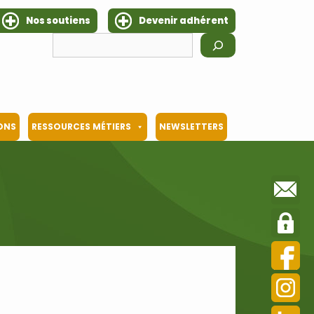
Nos soutiens
Devenir adhérent
Rechercher
IONS
RESSOURCES MÉTIERS
NEWSLETTERS