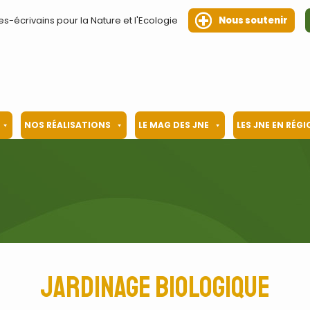
es-écrivains pour la Nature et l'Ecologie
Nous soutenir
NOS RÉALISATIONS
LE MAG DES JNE
LES JNE EN RÉG
jardinage biologique