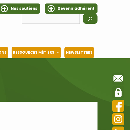
Nos soutiens
Devenir adhérent
Rechercher
IONS
RESSOURCES MÉTIERS
NEWSLETTERS