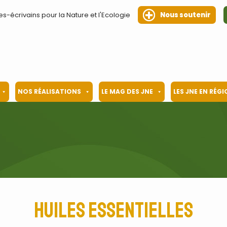
es-écrivains pour la Nature et l'Ecologie
Nous soutenir
NOS RÉALISATIONS
LE MAG DES JNE
LES JNE EN RÉG
Huiles essentielles