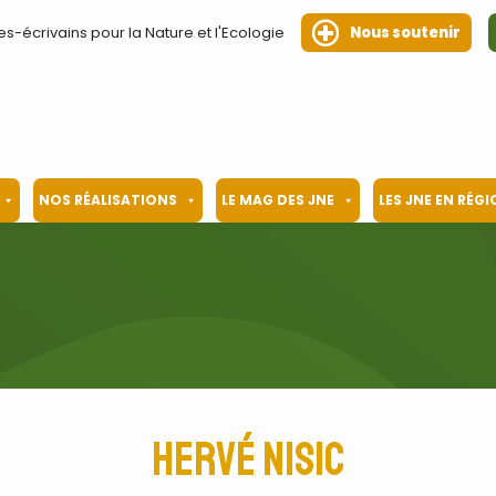
es-écrivains pour la Nature et l'Ecologie
Nous soutenir
NOS RÉALISATIONS
LE MAG DES JNE
LES JNE EN RÉG
Hervé Nisic