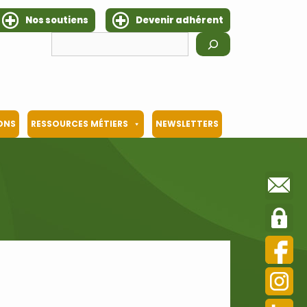
Nos soutiens
Devenir adhérent
Rechercher
IONS
RESSOURCES MÉTIERS
NEWSLETTERS