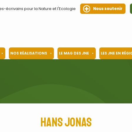
es-écrivains pour la Nature et l'Ecologie
Nous soutenir
NOS RÉALISATIONS
LE MAG DES JNE
LES JNE EN RÉG
Hans Jonas