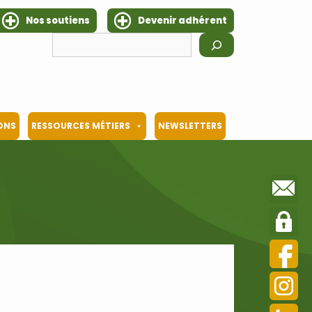
Nos soutiens
Devenir adhérent
Rechercher
IONS
RESSOURCES MÉTIERS
NEWSLETTERS