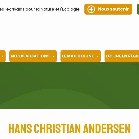
es-écrivains pour la Nature et l'Ecologie
Nous soutenir
NOS RÉALISATIONS
LE MAG DES JNE
LES JNE EN RÉG
Hans Christian Andersen