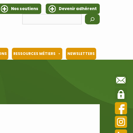
Nos soutiens
Devenir adhérent
Rechercher
IONS
RESSOURCES MÉTIERS
NEWSLETTERS