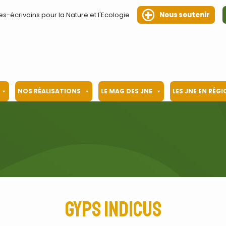
es-écrivains pour la Nature et l'Ecologie
Nous soutenir
NOS RÉALISATIONS
LE MAG DES JNE
LES JNE EN RÉG
Gyps indicus