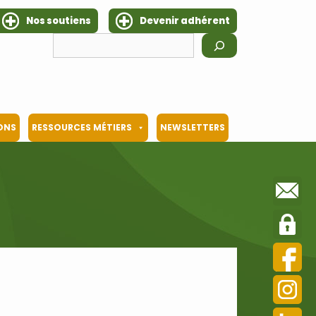
Nos soutiens
Devenir adhérent
Rechercher
IONS
RESSOURCES MÉTIERS
NEWSLETTERS