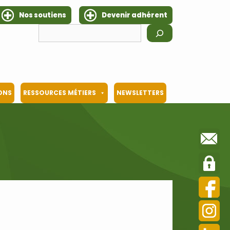
Nos soutiens
Devenir adhérent
Rechercher
IONS
RESSOURCES MÉTIERS
NEWSLETTERS