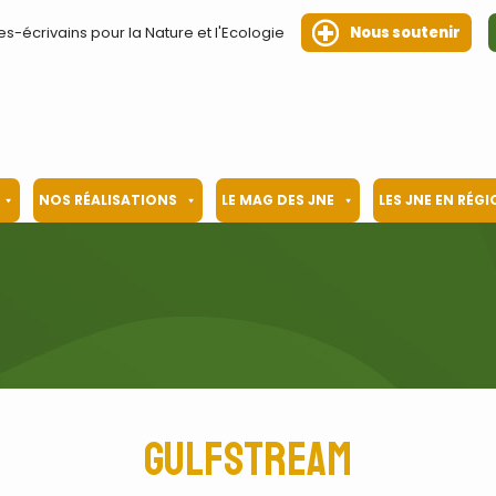
es-écrivains pour la Nature et l'Ecologie
Nous soutenir
NOS RÉALISATIONS
LE MAG DES JNE
LES JNE EN RÉG
Gulfstream