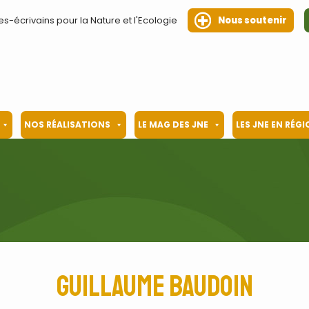
es-écrivains pour la Nature et l'Ecologie
Nous soutenir
NOS RÉALISATIONS
LE MAG DES JNE
LES JNE EN RÉG
Guillaume Baudoin