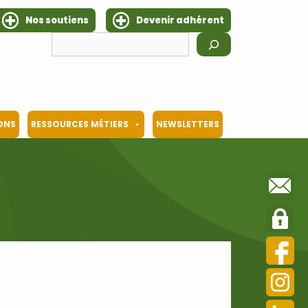
Nos soutiens
Devenir adhérent
Rechercher
IONS
RESSOURCES MÉTIERS
NEWSLETTERS