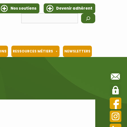
Nos soutiens
Devenir adhérent
Rechercher
IONS
RESSOURCES MÉTIERS
NEWSLETTERS