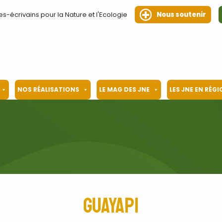
es-écrivains pour la Nature et l'Ecologie
Nous soutenir
NOS RÉALISATIONS
LE MAG DES JNE
LES JNE EN RÉG
Guayapi