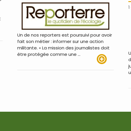
1
t
Un de nos reporters est poursuivi pour avoir
us
fait son métier : informer sur une action
militante. « La mission des journalistes doit
U
être protégée comme une …
d
j
Lire plus
u