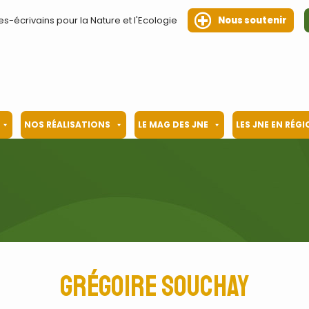
es-écrivains pour la Nature et l'Ecologie
Nous soutenir
NOS RÉALISATIONS
LE MAG DES JNE
LES JNE EN RÉG
Grégoire Souchay