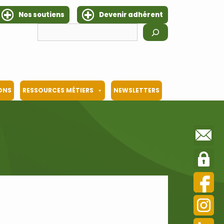
Nos soutiens
Devenir adhérent
Rechercher
IONS
RESSOURCES MÉTIERS
NEWSLETTERS