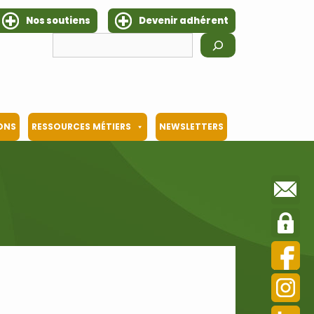
Nos soutiens
Devenir adhérent
Rechercher
IONS
RESSOURCES MÉTIERS
NEWSLETTERS