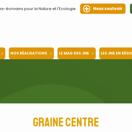
es-écrivains pour la Nature et l'Ecologie
Nous soutenir
NOS RÉALISATIONS
LE MAG DES JNE
LES JNE EN RÉG
Graine Centre