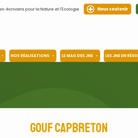
es-écrivains pour la Nature et l'Ecologie
Nous soutenir
NOS RÉALISATIONS
LE MAG DES JNE
LES JNE EN RÉG
Gouf Capbreton