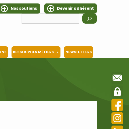
Nos soutiens
Devenir adhérent
Rechercher
IONS
RESSOURCES MÉTIERS
NEWSLETTERS