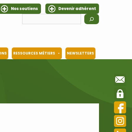
Nos soutiens
Devenir adhérent
Rechercher
IONS
RESSOURCES MÉTIERS
NEWSLETTERS