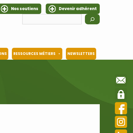
Nos soutiens
Devenir adhérent
Rechercher
IONS
RESSOURCES MÉTIERS
NEWSLETTERS