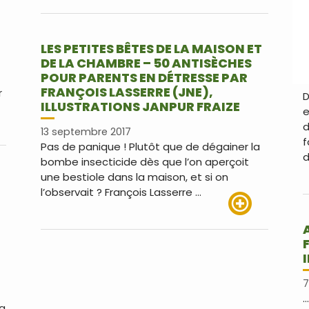
Lire plus
LES PETITES BÊTES DE LA MAISON ET
DE LA CHAMBRE – 50 ANTISÈCHES
POUR PARENTS EN DÉTRESSE PAR
FRANÇOIS LASSERRE (JNE),
r
D
ILLUSTRATIONS JANPUR FRAIZE
e
d
13 septembre 2017
us
f
Pas de panique ! Plutôt que de dégainer la
d
bombe insecticide dès que l’on aperçoit
une bestiole dans la maison, et si on
l’observait ? François Lasserre …
Lire plus
7
…
la