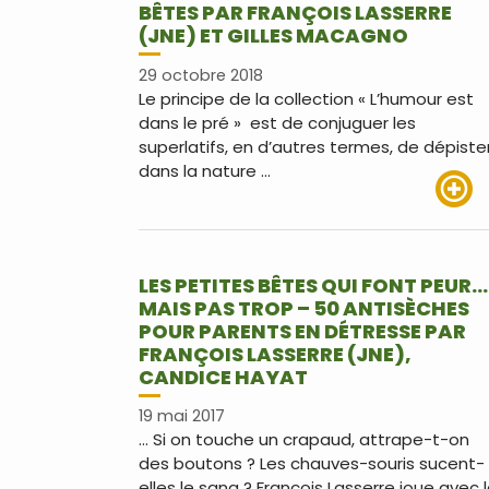
BÊTES PAR FRANÇOIS LASSERRE
(JNE) ET GILLES MACAGNO
29 octobre 2018
Le principe de la collection « L’humour est
dans le pré » est de conjuguer les
superlatifs, en d’autres termes, de dépiste
dans la nature …
Lire pl
LES PETITES BÊTES QUI FONT PEUR…
MAIS PAS TROP – 50 ANTISÈCHES
POUR PARENTS EN DÉTRESSE PAR
FRANÇOIS LASSERRE (JNE),
CANDICE HAYAT
19 mai 2017
… Si on touche un crapaud, attrape-t-on
des boutons ? Les chauves-souris sucent-
elles le sang ? François Lasserre joue avec 