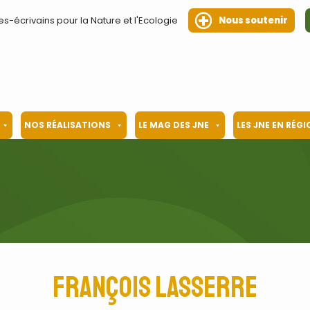
es-écrivains pour la Nature et l'Ecologie
Nous soutenir
NOS RÉALISATIONS
LE MAG DES JNE
LES JNE EN RÉG
François Lasserre