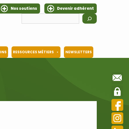
Nos soutiens
Devenir adhérent
Rechercher
IONS
RESSOURCES MÉTIERS
NEWSLETTERS