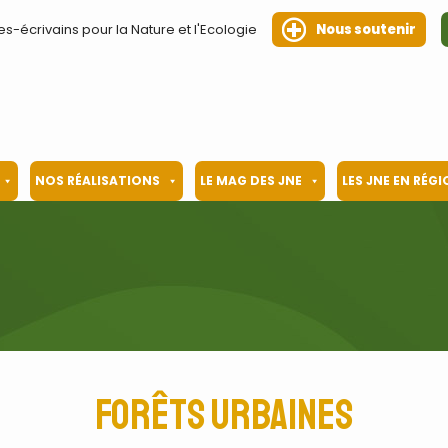
es-écrivains pour la Nature et l'Ecologie
Nous soutenir
NOS RÉALISATIONS
LE MAG DES JNE
LES JNE EN RÉG
forêts urbaines