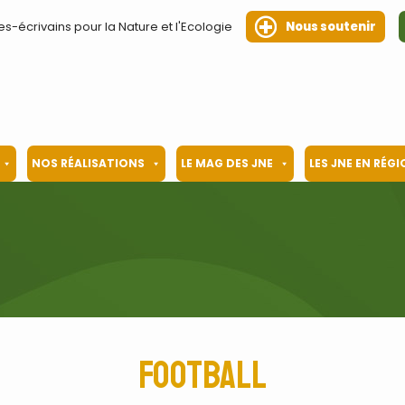
es-écrivains pour la Nature et l'Ecologie
Nous soutenir
NOS RÉALISATIONS
LE MAG DES JNE
LES JNE EN RÉG
football