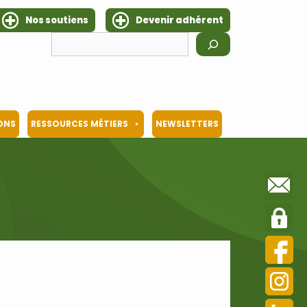
Nos soutiens
Devenir adhérent
Rechercher
IONS
RESSOURCES MÉTIERS
NEWSLETTERS