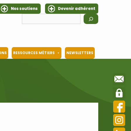
Nos soutiens
Devenir adhérent
Rechercher
IONS
RESSOURCES MÉTIERS
NEWSLETTERS