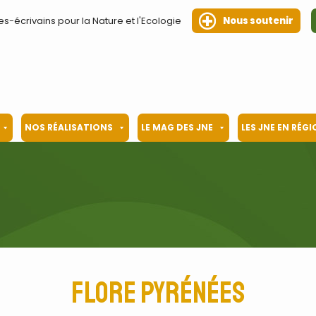
es-écrivains pour la Nature et l'Ecologie
Nous soutenir
NOS RÉALISATIONS
LE MAG DES JNE
LES JNE EN RÉG
flore Pyrénées