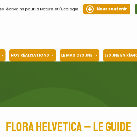
es-écrivains pour la Nature et l'Ecologie
Nous soutenir
NOS RÉALISATIONS
LE MAG DES JNE
LES JNE EN RÉG
Flora Helvetica – le guide