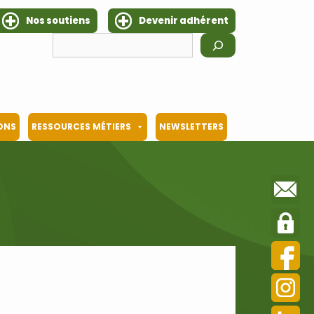
Nos soutiens
Devenir adhérent
Rechercher
IONS
RESSOURCES MÉTIERS
NEWSLETTERS