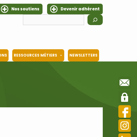
Nos soutiens
Devenir adhérent
Rechercher
IONS
RESSOURCES MÉTIERS
NEWSLETTERS