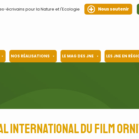
es-écrivains pour la Nature et l'Ecologie
Nous soutenir
NOS RÉALISATIONS
LE MAG DES JNE
LES JNE EN RÉG
val international du film orn