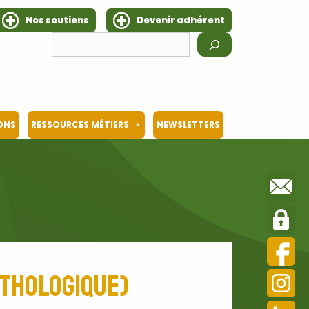
Nos soutiens
Devenir adhérent
Rechercher
IONS
RESSOURCES MÉTIERS
NEWSLETTERS
ithologique)