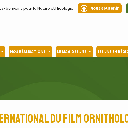
es-écrivains pour la Nature et l'Ecologie
Nous soutenir
NOS RÉALISATIONS
LE MAG DES JNE
LES JNE EN RÉG
nternational du film ornithol