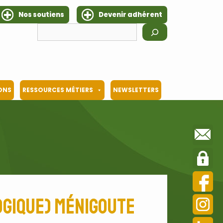
Nos soutiens
Devenir adhérent
Rechercher
IONS
RESSOURCES MÉTIERS
NEWSLETTERS
ogique) Ménigoute