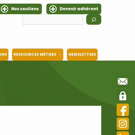
Nos soutiens
Devenir adhérent
Rechercher
IONS
RESSOURCES MÉTIERS
NEWSLETTERS