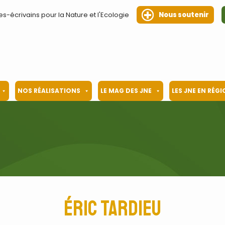
es-écrivains pour la Nature et l'Ecologie
Nous soutenir
NOS RÉALISATIONS
LE MAG DES JNE
LES JNE EN RÉG
Éric Tardieu