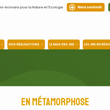
es-écrivains pour la Nature et l'Ecologie
Nous soutenir
NOS RÉALISATIONS
LE MAG DES JNE
LES JNE EN RÉG
En Métamorphose