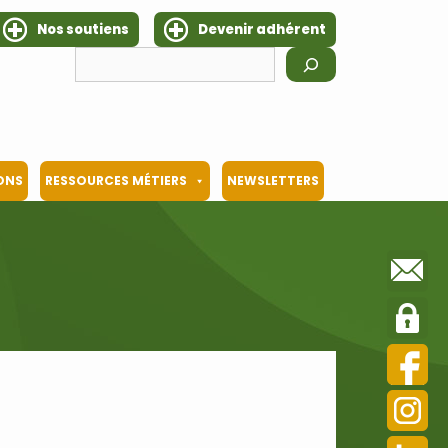
Nos soutiens
Devenir adhérent
Rechercher
IONS
RESSOURCES MÉTIERS
NEWSLETTERS