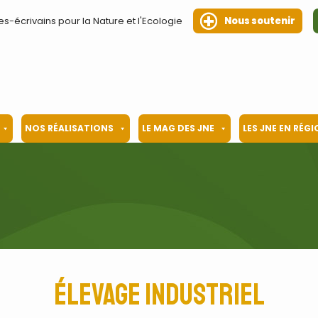
es-écrivains pour la Nature et l'Ecologie
Nous soutenir
NOS RÉALISATIONS
LE MAG DES JNE
LES JNE EN RÉG
élevage industriel