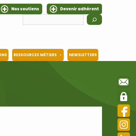
Nos soutiens
Devenir adhérent
Rechercher
IONS
RESSOURCES MÉTIERS
NEWSLETTERS