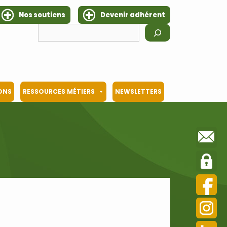
Nos soutiens
Devenir adhérent
Rechercher
IONS
RESSOURCES MÉTIERS
NEWSLETTERS