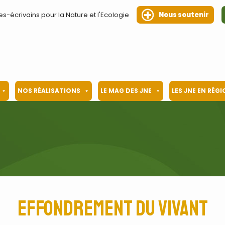
es-écrivains pour la Nature et l'Ecologie
Nous soutenir
NOS RÉALISATIONS
LE MAG DES JNE
LES JNE EN RÉG
effondrement du vivant