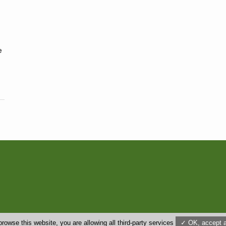
e
us
browse this website, you are allowing all third-party services
✓ OK, accept a