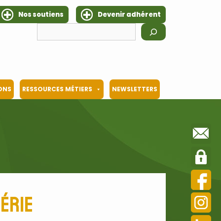
Nos soutiens
Devenir adhérent
Rechercher
IONS
RESSOURCES MÉTIERS
NEWSLETTERS
érie