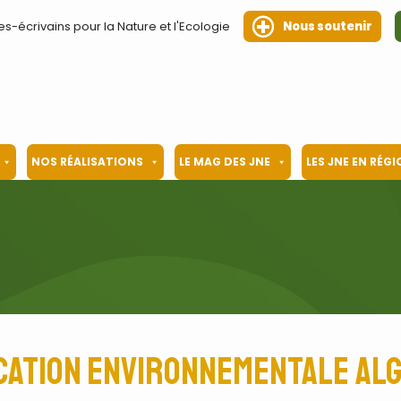
es-écrivains pour la Nature et l'Ecologie
Nous soutenir
NOS RÉALISATIONS
LE MAG DES JNE
LES JNE EN RÉG
cation environnementale Alg