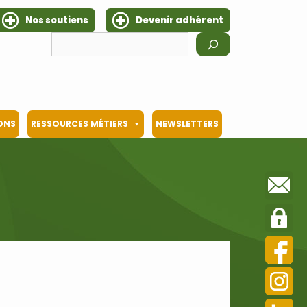
Nos soutiens
Devenir adhérent
Rechercher
IONS
RESSOURCES MÉTIERS
NEWSLETTERS