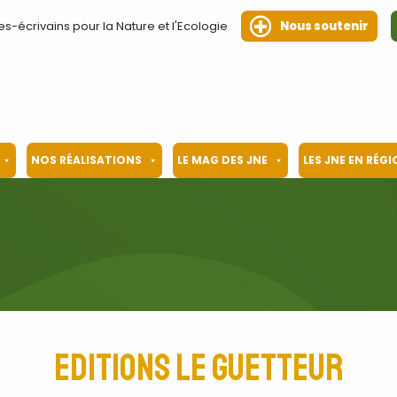
es-écrivains pour la Nature et l'Ecologie
Nous soutenir
NOS RÉALISATIONS
LE MAG DES JNE
LES JNE EN RÉG
Editions Le Guetteur