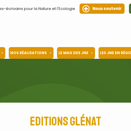
es-écrivains pour la Nature et l'Ecologie
Nous soutenir
NOS RÉALISATIONS
LE MAG DES JNE
LES JNE EN RÉG
Editions Glénat