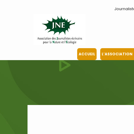
Aller
Journalist
au
contenu
ACCUEIL
L’ASSOCIATION