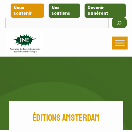
Aller
Nous
Nos
Devenir
au
soutenir
soutiens
adhérent
contenu
Rechercher
Éditions Amsterdam